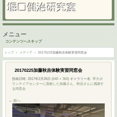
メニュー
コンテンツへスキップ
トップ
›
メディア
›
20170225加藤秋吉体験実習同窓会
20170225加藤秋吉体験実習同窓会
投稿日時:
2017年2月26日
(
640 × 360
) ギャラリー名:
早大ボ
ランテイアセンターに貢献した加藤さん、秋吉さんに感謝す
る同窓会
← 前へ