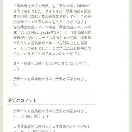
「農業者は長寿で元気」を『農林金融』2020年1
月号に載せました。タイトルは「後期高齢者医療
費の削減に貢献する現役農業者群」です。この雑
誌はサイトで検索し本文を見ることができます。
なお共生社会システム学会『共生社会システム研
究』Vol.13,No.1（2019年9月）に「後期高齢者医
療費が少ないグループの検出とその意義－埼玉県
本庄市の自営農業者グループを対象とした実証
－」として載せました。この学会誌は直接手に取
らないと見ることができないのが不便です。
新刊『就農への道』を5月末に農文協から刊行し
ます。
所沢市でも農業者が長寿で元気が実証されまし
た。
最近のコメント
所沢市でも農業者が長寿で元気が実証されまし
た。
に
堀口 健治
より
日本農業新聞に外国人と日本農業のことを寄稿し
ました。
に
堀口 健治
より