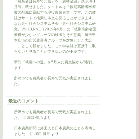
「農業者は長寿で元気」を『農林金融』2020年1
月号に載せました。タイトルは「後期高齢者医療
費の削減に貢献する現役農業者群」です。この雑
誌はサイトで検索し本文を見ることができます。
なお共生社会システム学会『共生社会システム研
究』Vol.13,No.1（2019年9月）に「後期高齢者医
療費が少ないグループの検出とその意義－埼玉県
本庄市の自営農業者グループを対象とした実証
－」として載せました。この学会誌は直接手に取
らないと見ることができないのが不便です。
新刊『就農への道』を5月末に農文協から刊行し
ます。
所沢市でも農業者が長寿で元気が実証されまし
た。
最近のコメント
所沢市でも農業者が長寿で元気が実証されまし
た。
に
堀口 健治
より
日本農業新聞に外国人と日本農業のことを寄稿し
ました。
に
堀口 健治
より