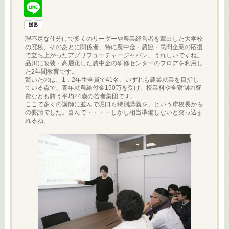
理不尽な仕分けで多くのリーダーや農業経営者を輩出した大学校
の廃校、そのあとに関係者、特に農中金・農協・民間企業の応援
で立ち上がったアグリフューチャージャパン、うれしいですね。
品川に改装・高層化した農中金の研修センターのフロアを利用し
た2年間教育です。
驚いたのは、1，2年生全員で41名、いずれも農業就業を目指し
ている点で、青年就農給付金150万を受け、授業料や全寮制の寮
費なども賄う平均24歳の若者集団です。
ここで多くの講師に並んで堀口も特別講義を、という岸校長から
の要請でした。喜んで・・・・しかし相当準備しないと突っ込ま
れるね。