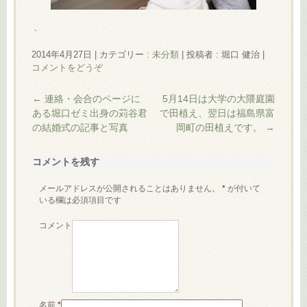
、
2014年4月27日
|
カテゴリー :
未分類
|
投稿者 : 堀口 健治
|
コメントをどうぞ
←
連絡・会合のページに
5月14日は大学の大隈庭園
ある堀口ゼミ出身の苅谷君
で田植え、翌日は福島県富
の結婚式の記事と写真
岡町の田植えです。
→
コメントを残す
メールアドレスが公開されることはありません。
*
が付いて
いる欄は必須項目です
コメント
名前
*